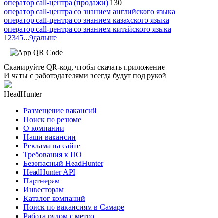
оператор call-центра (продажи)
130
оператор call-центра со знанием английского языка
оператор call-центра со знанием казахского языка
оператор call-центра со знанием китайского языка
1
2
3
4
5
...
9
дальше
Сканируйте QR-код, чтобы скачать приложение
И чаты с работодателями всегда будут под рукой
HeadHunter
Размещение вакансий
Поиск по резюме
О компании
Наши вакансии
Реклама на сайте
Требования к ПО
Безопасный HeadHunter
HeadHunter API
Партнерам
Инвесторам
Каталог компаний
Поиск по вакансиям в Самаре
Работа рядом с метро