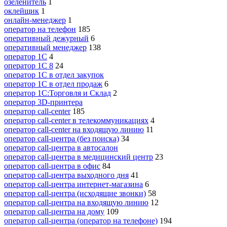
озеленитель
1
оклейщик
1
онлайн-менеджер
1
опeрaтoр нa тeлeфoн
185
оперативный дежурный
6
оперативный менеджер
138
оператор 1C
4
оператор 1С 8
24
оператор 1С в отдел закупок
оператор 1С в отдел продаж
6
оператор 1С:Торговля и Склад
2
оператор 3D-принтера
оператор call-center
185
оператор call-center в телекоммуникациях
4
оператор call-center на входящую линию
11
оператор call-центра (без поиска)
34
оператор call-центра в автосалон
оператор call-центра в медицинский центр
23
оператор call-центра в офис
84
оператор call-центра выходного дня
41
оператор call-центра интернет-магазина
6
оператор call-центра (исходящие звонки)
58
оператор call-центра на входящую линию
12
оператор call-центра на дому
109
оператор call-центра (оператор на телефоне)
194