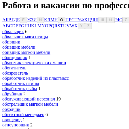
Работа и вакансии по профес
А
Б
В
Г
Д
Е
Ж
З
И
К
Л
М
Н
П
Р
С
Т
У
Ф
Х
Ц
Ч
Ш
Э
Ю
Ё
Й
О
Щ
Ы
Я
A
B
C
D
E
F
G
H
I
J
K
L
M
N
O
P
Q
R
S
T
U
V
W
X
Y
Z
обвальщик
6
обвальщик мяса птицы
обивщик
обивщик мебели
обивщик мягкой мебели
облицовщик
1
обмотчик электрических машин
обогатитель
обозреватель
обработчик изделий из пластмасс
обработчик птицы
обработчик рыбы
1
обрубщик
2
обслуживающий персонал
19
обстрельщик мягкой мебели
обходчик
объектный менеджер
6
овощевод
1
огнеупорщик
2