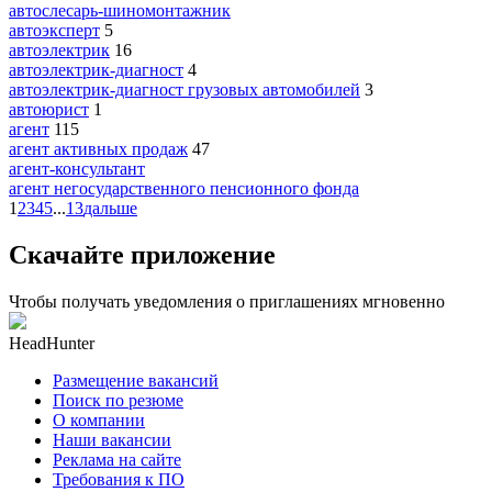
автослесарь-шиномонтажник
автоэксперт
5
автоэлектрик
16
автоэлектрик-диагност
4
автоэлектрик-диагност грузовых автомобилей
3
автоюрист
1
агент
115
агент активных продаж
47
агент-консультант
агент негосударственного пенсионного фонда
1
2
3
4
5
...
13
дальше
Скачайте приложение
Чтобы получать уведомления о приглашениях мгновенно
HeadHunter
Размещение вакансий
Поиск по резюме
О компании
Наши вакансии
Реклама на сайте
Требования к ПО