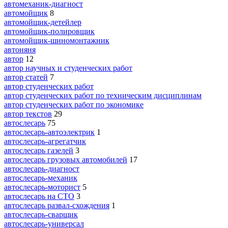
автомеханик-диагност
автомойщик
8
автомойщик-детейлер
автомойщик-полировщик
автомойщик-шиномонтажник
автоняня
автор
12
автор научных и студенческих работ
автор статей
7
автор студенческих работ
автор студенческих работ по техническим дисциплинам
автор студенческих работ по экономике
автор текстов
29
автослесарь
75
автослесарь-автоэлектрик
1
автослесарь-агрегатчик
автослесарь газелей
3
автослесарь грузовых автомобилей
17
автослесарь-диагност
автослесарь-механик
автослесарь-моторист
5
автослесарь на СТО
3
автослесарь развал-схождения
1
автослесарь-сварщик
автослесарь-универсал