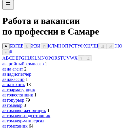
Работа и вакансии
по профессии в Самаре
Б
В
Г
Д
Е
Ж
З
И
К
Л
М
Н
О
П
Р
С
Т
У
Ф
Х
Ц
Ч
Ш
Э
Ю
А
Ё
Й
Щ
Ы
#
Я
A
B
C
D
E
F
G
H
I
J
K
L
M
N
O
P
Q
R
S
T
U
V
W
X
Y
Z
аварийный комиссар
1
авиа агент
2
авиадиспетчер
авиакассир
1
авиатехник
13
автоарматурщик
автожестянщик
1
автокурьер
79
автомаляр
3
автомаляр-жестянщик
1
автомаляр-подготовщик
автомаляр-универсал
автомеханик
64