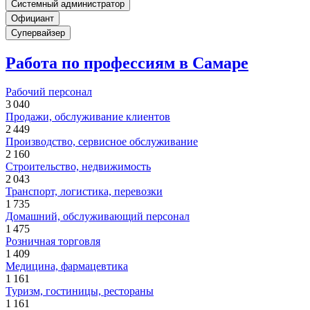
Системный администратор
Официант
Супервайзер
Работа по профессиям в Самаре
Рабочий персонал
3 040
Продажи, обслуживание клиентов
2 449
Производство, сервисное обслуживание
2 160
Строительство, недвижимость
2 043
Транспорт, логистика, перевозки
1 735
Домашний, обслуживающий персонал
1 475
Розничная торговля
1 409
Медицина, фармацевтика
1 161
Туризм, гостиницы, рестораны
1 161