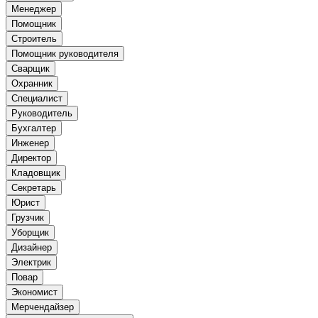
Менеджер
Помощник
Строитель
Помощник руководителя
Сварщик
Охранник
Специалист
Руководитель
Бухгалтер
Инженер
Директор
Кладовщик
Секретарь
Юрист
Грузчик
Уборщик
Дизайнер
Электрик
Повар
Экономист
Мерчендайзер