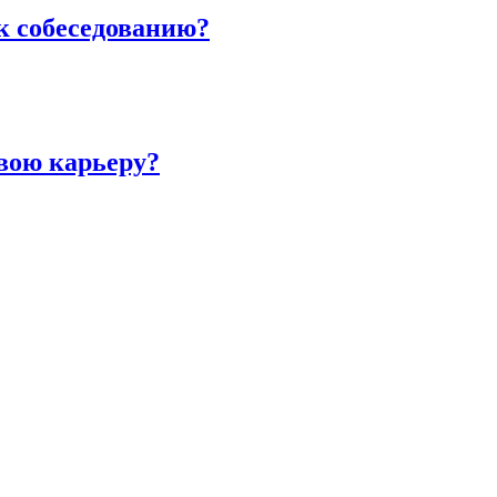
к собеседованию?
вою карьеру?