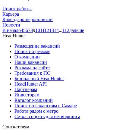
Поиск работы
Карьера
Календарь мероприятий
Новости
В начало
4
5
6
7
8
9
10
11
12
13
14
...
112
дальше
HeadHunter
Размещение вакансий
Поиск по резюме
О компании
Наши вакансии
Реклама на сайте
Требования к ПО
Безопасный HeadHunter
HeadHunter API
Партнерам
Инвесторам
Каталог компаний
Поиск по вакансиям в Самаре
Работа рядом с метро
Сетка: соцсеть для нетворкинга
Соискателям