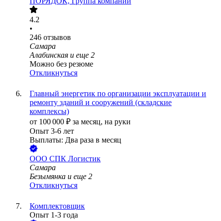
ПОРЯДОК, Группа компаний
4.2
•
246
отзывов
Самара
Алабинская
и еще
2
Можно без резюме
Откликнуться
Главный энергетик по организации эксплуатации и
ремонту зданий и сооружений (складские
комплексы)
от
100 000
₽
за месяц,
на руки
Опыт 3-6 лет
Выплаты: Два раза в месяц
ООО
СПК Логистик
Самара
Безымянка
и еще
2
Откликнуться
Комплектовщик
Опыт 1-3 года