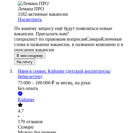
Лемана ПРО
1182
активные вакансии
Посмотреть
По вашему запросу ещё будут появляться новые
вакансии. Присылать вам?
специалист по правовым вопросам
Самара
Ключевые
слова в названии вакансии, в названии компании и в
описании вакансии
В мессенджер
На почту
Няня в сервис Kidsister (детский воспитатель/
бебиситтер)
75 000
–
100 000
₽
за месяц,
на руки
Без опыта
Kidsister
4.7
•
170
отзывов
Самара
Можно без резюме