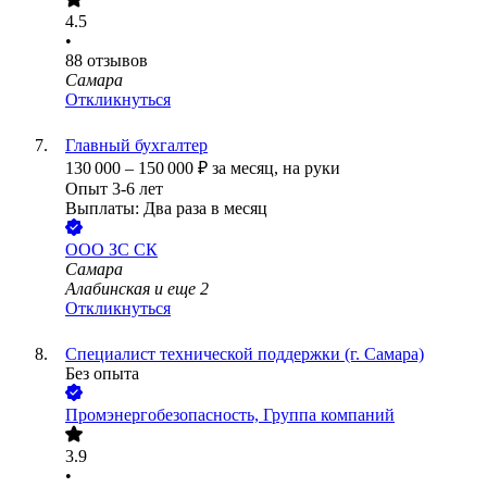
4.5
•
88
отзывов
Самара
Откликнуться
Главный бухгалтер
130 000
–
150 000
₽
за месяц,
на руки
Опыт 3-6 лет
Выплаты: Два раза в месяц
ООО
ЗС СК
Самара
Алабинская
и еще
2
Откликнуться
Специалист технической поддержки (г. Самара)
Без опыта
Промэнергобезопасность, Группа компаний
3.9
•