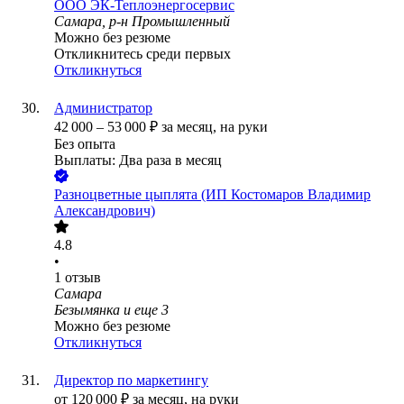
ООО
ЭК-Теплоэнергосервис
Самара, р-н Промышленный
Можно без резюме
Откликнитесь среди первых
Откликнуться
Администратор
42 000
–
53 000
₽
за месяц,
на руки
Без опыта
Выплаты: Два раза в месяц
Разноцветные цыплята (ИП Костомаров Владимир
Александрович)
4.8
•
1
отзыв
Самара
Безымянка
и еще
3
Можно без резюме
Откликнуться
Директор по маркетингу
от
120 000
₽
за месяц,
на руки