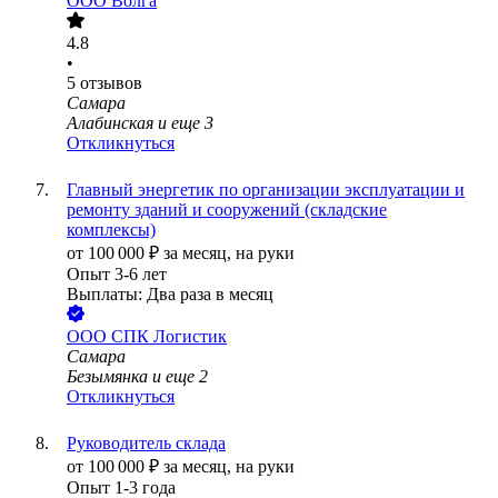
ООО
Волга
4.8
•
5
отзывов
Самара
Алабинская
и еще
3
Откликнуться
Главный энергетик по организации эксплуатации и
ремонту зданий и сооружений (складские
комплексы)
от
100 000
₽
за месяц,
на руки
Опыт 3-6 лет
Выплаты: Два раза в месяц
ООО
СПК Логистик
Самара
Безымянка
и еще
2
Откликнуться
Руководитель склада
от
100 000
₽
за месяц,
на руки
Опыт 1-3 года