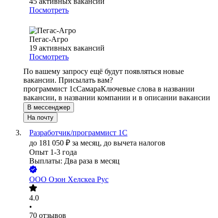
45
активных вакансий
Посмотреть
Пегас-Агро
19
активных вакансий
Посмотреть
По вашему запросу ещё будут появляться новые
вакансии. Присылать вам?
программист 1c
Самара
Ключевые слова в названии
вакансии, в названии компании и в описании вакансии
В мессенджер
На почту
Разработчик/программист 1С
до
181 050
₽
за месяц,
до вычета налогов
Опыт 1-3 года
Выплаты: Два раза в месяц
ООО
Озон Хелскеа Рус
4.0
•
70
отзывов