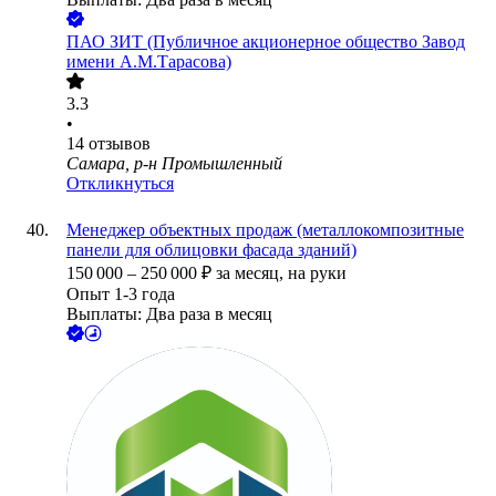
ПАО
ЗИТ (Публичное акционерное общество Завод
имени А.М.Тарасова)
3.3
•
14
отзывов
Самара, р-н Промышленный
Откликнуться
Менеджер объектных продаж (металлокомпозитные
панели для облицовки фасада зданий)
150 000
–
250 000
₽
за месяц,
на руки
Опыт 1-3 года
Выплаты: Два раза в месяц