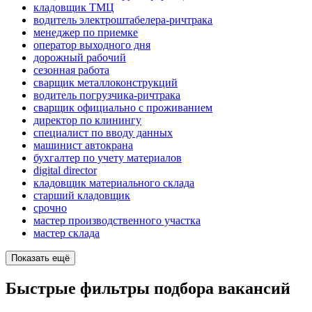
кладовщик ТМЦ
водитель электроштабелера-ричтрака
менеджер по приемке
оператор выходного дня
дорожный рабочий
сезонная работа
сварщик металлоконструкций
водитель погрузчика-ричтрака
сварщик официально с проживанием
директор по клинингу
специалист по вводу данных
машинист автокрана
бухгалтер по учету материалов
digital director
кладовщик материального склада
старший кладовщик
срочно
мастер производственного участка
мастер склада
Показать ещё
Быстрые фильтры подбора вакансий