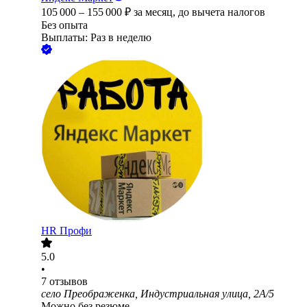
105 000
–
155 000
₽
за месяц,
до вычета налогов
Без опыта
Выплаты: Раз в неделю
HR Профи
5.0
•
7
отзывов
село Преображенка, Индустриальная улица, 2А/5
Можно без резюме