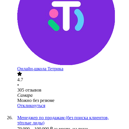
Онлайн-школа Тетрика
4.7
•
305
отзывов
Самара
Можно без резюме
Откликнуться
Менеджер по продажам (без поиска клиентов,
тёплые лиды)
70 000
–
100 000
₽
за месяц,
на руки