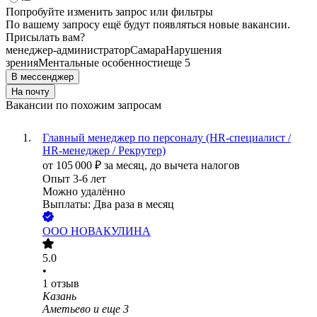
Попробуйте изменить запрос или фильтры
По вашему запросу ещё будут появляться новые вакансии.
Присылать вам?
менеджер-администратор
Самара
Нарушения
зрения
Ментальные особенности
еще 5
В мессенджер
На почту
Вакансии по похожим запросам
Главный менеджер по персоналу (HR-специалист /
HR-менеджер / Рекрутер)
от
105 000
₽
за месяц,
до вычета налогов
Опыт 3-6 лет
Можно удалённо
Выплаты: Два раза в месяц
ООО
НОВАКУЛИНА
5.0
•
1
отзыв
Казань
Аметьево
и еще
3