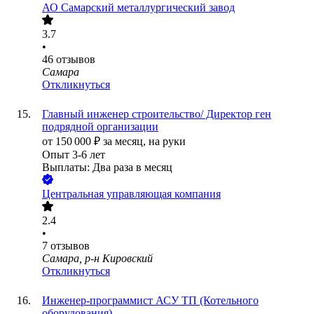
АО
Самарский металлургический завод
3.7
•
46
отзывов
Самара
Откликнуться
Главный инженер строительство/ Директор ген
подрядной организации
от
150 000
₽
за месяц,
на руки
Опыт 3-6 лет
Выплаты: Два раза в месяц
Центральная управляющая компания
2.4
•
7
отзывов
Самара, р-н Кировский
Откликнуться
Инженер-программист АСУ ТП (Котельного
оборудования)