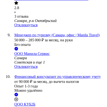
2.8
•
3
отзыва
Самара, р-н Октябрьский
Откликнуться
Менеджер по туризму (Самара, офис | Manila Travel)
50 000
–
285 000
₽
за месяц,
на руки
Без опыта
ООО
Манила Сервис
Самара
Советская
и еще
1
Откликнуться
Финансовый консультант по управленческому учету
от
90 000
₽
за месяц,
до вычета налогов
Опыт 1-3 года
Можно удалённо
ООО
КУБ2Б