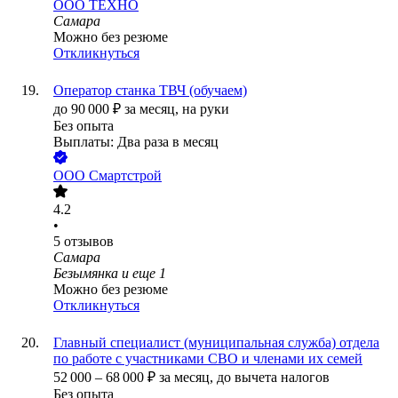
ООО
ТЕХНО
Самара
Можно без резюме
Откликнуться
Оператор станка ТВЧ (обучаем)
до
90 000
₽
за месяц,
на руки
Без опыта
Выплаты: Два раза в месяц
ООО
Смартстрой
4.2
•
5
отзывов
Самара
Безымянка
и еще
1
Можно без резюме
Откликнуться
Главный специалист (муниципальная служба) отдела
по работе с участниками СВО и членами их семей
52 000
–
68 000
₽
за месяц,
до вычета налогов
Без опыта