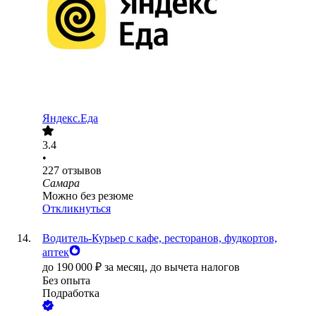
Яндекс.Еда
3.4
•
227
отзывов
Самара
Можно без резюме
Откликнуться
Водитель-Курьер с кафе, ресторанов, фудкортов,
аптек
до
190 000
₽
за месяц,
до вычета налогов
Без опыта
Подработка