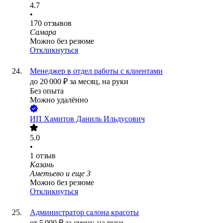
4.7
•
170
отзывов
Самара
Можно без резюме
Откликнуться
Менеджер в отдел работы с клиентами
до
20 000
₽
за месяц,
на руки
Без опыта
Можно удалённо
ИП
Хамитов Даниль Ильдусович
5.0
•
1
отзыв
Казань
Аметьево
и еще
3
Можно без резюме
Откликнуться
Администратор салона красоты
от
5 000
₽
за смену,
на руки