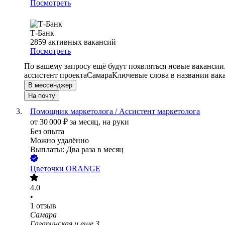
Посмотреть
Т-Банк
2859
активных вакансий
Посмотреть
По вашему запросу ещё будут появляться новые вакансии
ассистент проекта
Самара
Ключевые слова в названии вак
В мессенджер
На почту
Помощник маркетолога / Ассистент маркетолога
от
30 000
₽
за месяц,
на руки
Без опыта
Можно удалённо
Выплаты: Два раза в месяц
Цветочки ORANGE
4.0
•
1
отзыв
Самара
Гагаринская
и еще
3