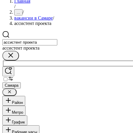
Главная
/
/
...
вакансии в Самаре
/
ассистент проекта
ассистент проекта
Самара
Район
Метро
График
Рабочие часы