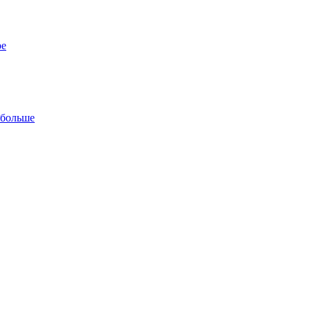
ре
 больше