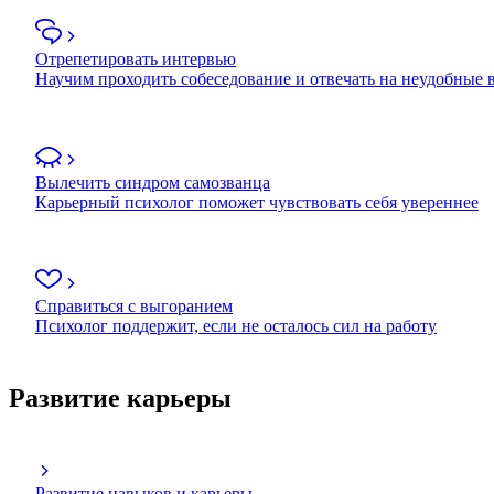
Отрепетировать интервью
Научим проходить собеседование и отвечать на неудобные
Вылечить синдром самозванца
Карьерный психолог поможет чувствовать себя увереннее
Справиться с выгоранием
Психолог поддержит, если не осталось сил на работу
Развитие карьеры
Развитие навыков и карьеры