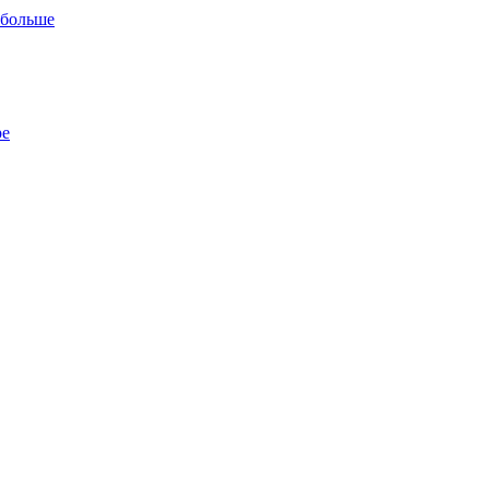
 больше
ре