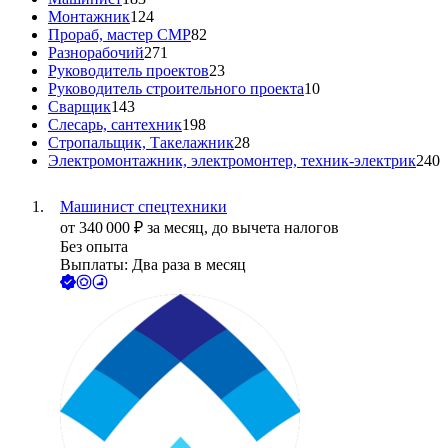
Монтажник
124
Прораб, мастер СМР
82
Разнорабочий
271
Руководитель проектов
23
Руководитель строительного проекта
10
Сварщик
143
Слесарь, сантехник
198
Стропальщик, Такелажник
28
Электромонтажник, электромонтер, техник-электрик
240
Машинист спецтехники
от
340 000
₽
за месяц,
до вычета налогов
Без опыта
Выплаты: Два раза в месяц