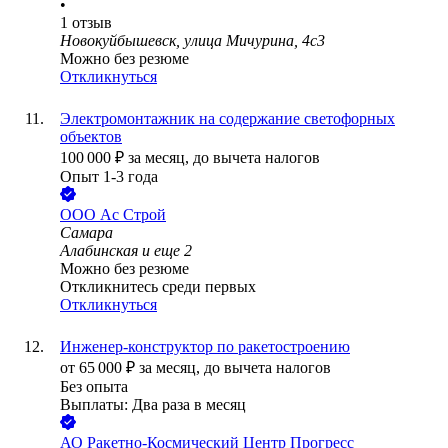
•
1
отзыв
Новокуйбышевск, улица Мичурина, 4с3
Можно без резюме
Откликнуться
Электромонтажник на содержание светофорных
объектов
100 000
₽
за месяц,
до вычета налогов
Опыт 1-3 года
ООО
Ас Строй
Самара
Алабинская
и еще
2
Можно без резюме
Откликнитесь среди первых
Откликнуться
Инженер-конструктор по ракетостроению
от
65 000
₽
за месяц,
до вычета налогов
Без опыта
Выплаты: Два раза в месяц
АО
Ракетно-Космический Центр Прогресс