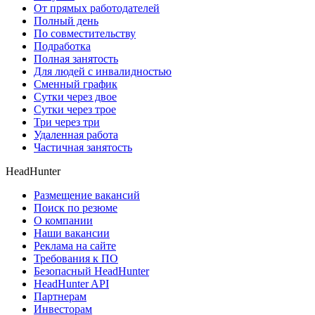
От прямых работодателей
Полный день
По совместительству
Подработка
Полная занятость
Для людей с инвалидностью
Сменный график
Сутки через двое
Сутки через трое
Три через три
Удаленная работа
Частичная занятость
HeadHunter
Размещение вакансий
Поиск по резюме
О компании
Наши вакансии
Реклама на сайте
Требования к ПО
Безопасный HeadHunter
HeadHunter API
Партнерам
Инвесторам