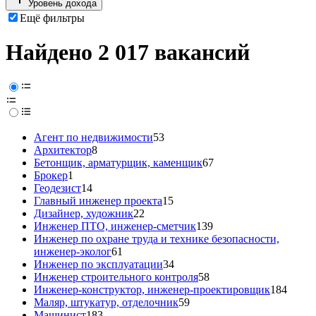
Уровень дохода
Ещё фильтры
Найдено 2 017 вакансий
Агент по недвижимости
53
Архитектор
8
Бетонщик, арматурщик, каменщик
67
Брокер
1
Геодезист
14
Главный инженер проекта
15
Дизайнер, художник
22
Инженер ПТО, инженер-сметчик
139
Инженер по охране труда и технике безопасности,
инженер-эколог
61
Инженер по эксплуатации
34
Инженер строительного контроля
58
Инженер-конструктор, инженер-проектировщик
184
Маляр, штукатур, отделочник
59
Машинист
183