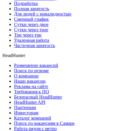
Подработка
Полная занятость
Для людей с инвалидностью
Сменный график
Сутки через двое
Сутки через трое
Три через три
Удаленная работа
Частичная занятость
HeadHunter
Размещение вакансий
Поиск по резюме
О компании
Наши вакансии
Реклама на сайте
Требования к ПО
Безопасный HeadHunter
HeadHunter API
Партнерам
Инвесторам
Каталог компаний
Поиск по вакансиям в Самаре
Работа рядом с метро