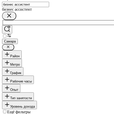
бизнес ассистент
Самара
Район
Метро
График
Рабочие часы
Опыт
Тип занятости
Уровень дохода
Ещё фильтры