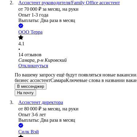
Ассистент руководителя/Family Office ассистент
от
70 000
₽
за месяц,
на руки
Опыт 1-3 года
Выплаты: Два раза в месяц
ООО
Терра
4.1
•
14
отзывов
Самара, р-н Кировский
Откликнуться
По вашему запросу ещё будут появляться новые вакансии
бизнес ассистент
Самара
Ключевые слова в названии вака
В мессенджер
На почту
Ассистент директора
от
80 000
₽
за месяц,
на руки
Опыт 3-6 лет
Выплаты: Два раза в месяц
Силк Вэй