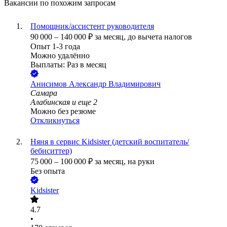
Вакансии по похожим запросам
Помощник/ассистент руководителя
90 000
–
140 000
₽
за месяц,
до вычета налогов
Опыт 1-3 года
Можно удалённо
Выплаты: Раз в месяц
Анисимов Александр Владимирович
Самара
Алабинская
и еще
2
Можно без резюме
Откликнуться
Няня в сервис Kidsister (детский воспитатель/
бебиситтер)
75 000
–
100 000
₽
за месяц,
на руки
Без опыта
Kidsister
4.7
•