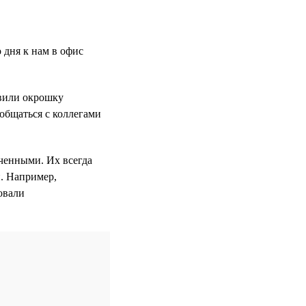
 дня к нам в офис
овили окрошку
ообщаться с коллегами
ченными. Их всегда
н. Например,
овали