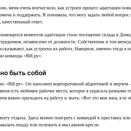
ию, меня очень впечатлило, как устроен процесс адаптации нов
омочь и поддержать. Я понимала, что могу задать любой вопрос
 качественный ответ.
инающихся моментов адаптации стало посещение склада в Домо
сотрудников, независимо от должности. Собственник и топ-мене
ссказывают, как устроена их работа. Наверное, именно тогда я п
ью команды «ВИ.ру».
но быть собой
ис «ВИ.ру». Он наполнен корпоративной айдентикой и мерчем —
 меня есть любимое рабочее место, которое я украсила разными 
ня важно приходить на работу и знать: «Вот это моя зона, я ее о
ату отдыха. Здесь можно поиграть с командой в приставку или 
заказать пиццу или полежать в массажном кресле.