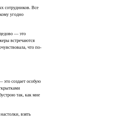
ых сотрудников. Все
 кому угодно
дедово — это
джеры встречаются
очувствовала, что по-
 это создает особую
открытками
бустрою так, как мне
настолки, взять