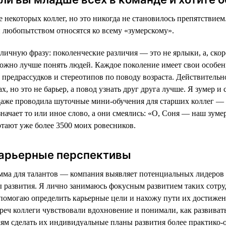
 некоторых коллег, но это никогда не становилось препятствием
 любопытством относятся ко всему «зумерскому».
личную фразу: поколенческие различия — это не ярлыки, а, скор
 можно лучше понять людей. Каждое поколение имеет свои особен
 предрассудков и стереотипов по поводу возраста. Действительн
х, но это не барьер, а повод узнать друг друга лучше. Я зумер и 
 даже проводила шуточные мини-обучения для старших коллег —
означает то или иное слово, а они смеялись: «О, Соня — наш зумер
тают уже более 3500 моих ровесников.
арьерные перспективы
мма для талантов — компания выявляет потенциальных лидеров 
 развития. Я лично занимаюсь фокусным развитием таких сотру
 помогаю определить карьерные цели и нахожу пути их достижен
реч коллеги чувствовали вдохновение и понимали, как развивать
лям сделать их индивидуальные планы развития более практико