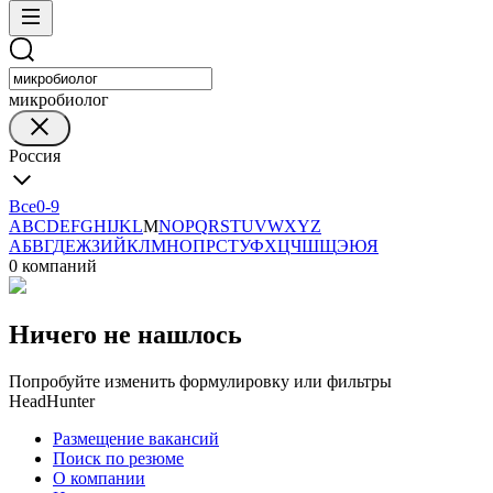
микробиолог
Россия
Все
0-9
A
B
C
D
E
F
G
H
I
J
K
L
M
N
O
P
Q
R
S
T
U
V
W
X
Y
Z
А
Б
В
Г
Д
Е
Ж
З
И
Й
К
Л
М
Н
О
П
Р
С
Т
У
Ф
Х
Ц
Ч
Ш
Щ
Э
Ю
Я
0 компаний
Ничего не нашлось
Попробуйте изменить формулировку или фильтры
HeadHunter
Размещение вакансий
Поиск по резюме
О компании