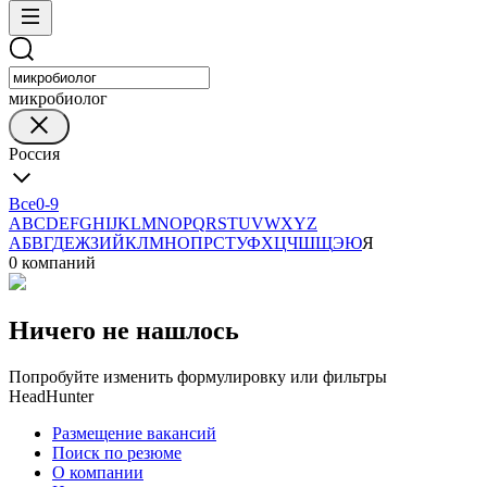
микробиолог
Россия
Все
0-9
A
B
C
D
E
F
G
H
I
J
K
L
M
N
O
P
Q
R
S
T
U
V
W
X
Y
Z
А
Б
В
Г
Д
Е
Ж
З
И
Й
К
Л
М
Н
О
П
Р
С
Т
У
Ф
Х
Ц
Ч
Ш
Щ
Э
Ю
Я
0 компаний
Ничего не нашлось
Попробуйте изменить формулировку или фильтры
HeadHunter
Размещение вакансий
Поиск по резюме
О компании