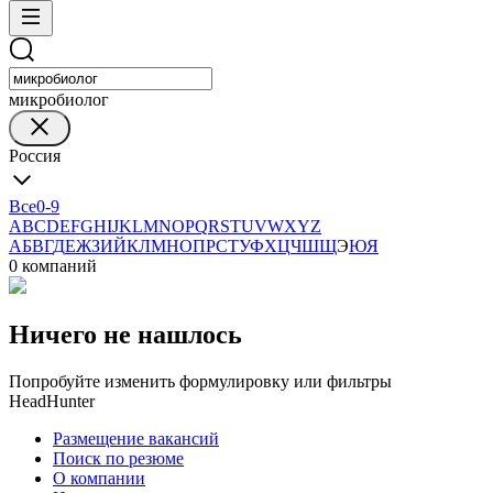
микробиолог
Россия
Все
0-9
A
B
C
D
E
F
G
H
I
J
K
L
M
N
O
P
Q
R
S
T
U
V
W
X
Y
Z
А
Б
В
Г
Д
Е
Ж
З
И
Й
К
Л
М
Н
О
П
Р
С
Т
У
Ф
Х
Ц
Ч
Ш
Щ
Э
Ю
Я
0 компаний
Ничего не нашлось
Попробуйте изменить формулировку или фильтры
HeadHunter
Размещение вакансий
Поиск по резюме
О компании