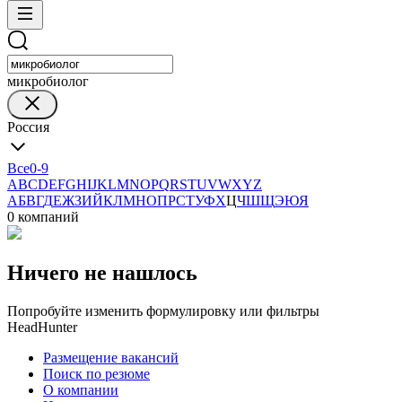
микробиолог
Россия
Все
0-9
A
B
C
D
E
F
G
H
I
J
K
L
M
N
O
P
Q
R
S
T
U
V
W
X
Y
Z
А
Б
В
Г
Д
Е
Ж
З
И
Й
К
Л
М
Н
О
П
Р
С
Т
У
Ф
Х
Ц
Ч
Ш
Щ
Э
Ю
Я
0 компаний
Ничего не нашлось
Попробуйте изменить формулировку или фильтры
HeadHunter
Размещение вакансий
Поиск по резюме
О компании