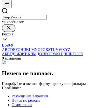
микробиолог
Россия
Все
0-9
A
B
C
D
E
F
G
H
I
J
K
L
M
N
O
P
Q
R
S
T
U
V
W
X
Y
Z
А
Б
В
Г
Д
Е
Ж
З
И
Й
К
Л
М
Н
О
П
Р
С
Т
У
Ф
Х
Ц
Ч
Ш
Щ
Э
Ю
Я
0 компаний
Ничего не нашлось
Попробуйте изменить формулировку или фильтры
HeadHunter
Размещение вакансий
Поиск по резюме
О компании