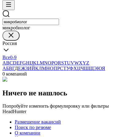
микробиолог
Россия
Все
0-9
A
B
C
D
E
F
G
H
I
J
K
L
M
N
O
P
Q
R
S
T
U
V
W
X
Y
Z
А
Б
В
Г
Д
Е
Ж
З
И
Й
К
Л
М
Н
О
П
Р
С
Т
У
Ф
Х
Ц
Ч
Ш
Щ
Э
Ю
Я
0 компаний
Ничего не нашлось
Попробуйте изменить формулировку или фильтры
HeadHunter
Размещение вакансий
Поиск по резюме
О компании