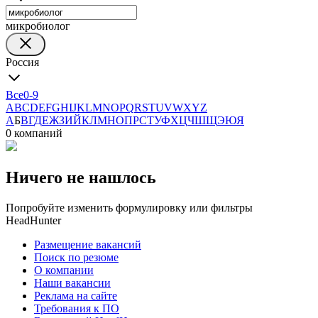
микробиолог
Россия
Все
0-9
A
B
C
D
E
F
G
H
I
J
K
L
M
N
O
P
Q
R
S
T
U
V
W
X
Y
Z
А
Б
В
Г
Д
Е
Ж
З
И
Й
К
Л
М
Н
О
П
Р
С
Т
У
Ф
Х
Ц
Ч
Ш
Щ
Э
Ю
Я
0 компаний
Ничего не нашлось
Попробуйте изменить формулировку или фильтры
HeadHunter
Размещение вакансий
Поиск по резюме
О компании
Наши вакансии
Реклама на сайте
Требования к ПО