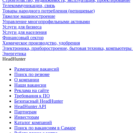
Строительство, недвижимость, эксплуатация, проектирование
Телекоммуникации, связь
Товары народного потребления (непищевые)
Тяжелое машиностроение
Управление многопрофильными активами
Услуги для бизнеса
Услуги для населения
Финансовый сектор
Химическое производство, удобрения
Электроника, приборостроение, бытовая техника, компьютеры 
Энергетика
HeadHunter
Размещение вакансий
Поиск по резюме
О компании
Наши вакансии
Реклама на сайте
Требования к ПО
Безопасный HeadHunter
HeadHunter API
Партнерам
Инвесторам
Каталог компаний
Поиск по вакансиям в Самаре