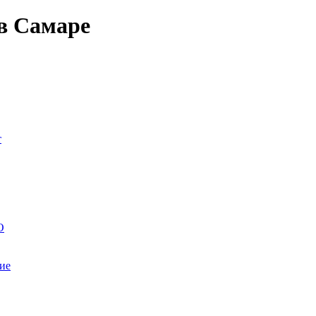
в Самаре
т
О
ие