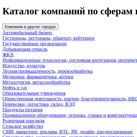
Каталог компаний по сферам 
Компании в других городах
Автомобильный бизнес
Гостиницы, рестораны, общепит, кейтеринг
Государственные организации
Добывающая отрасль
ЖКХ
Информационные технологии, системная интеграция, интерне
Искусство, культура
Лесная промышленность, деревообработка
Медицина, фармацевтика, аптеки
Металлургия, металлообработка
Нефть и газ
Образовательные учреждения
Общественная деятельность, партии, благотворительность, НК
Перевозки, логистика, склад, ВЭД
Продукты питания
Промышленное оборудование, техника, станки и комплектующ
Розничная торговля
Сельское хозяйство
СМИ, маркетинг, реклама, BTL, PR, дизайн, продюсирование