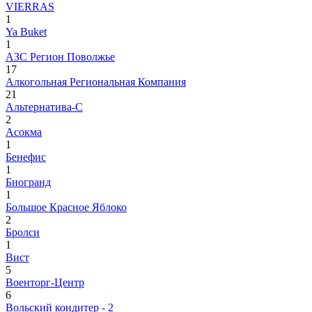
VIERRAS
1
Ya Buket
1
АЗС Регион Поволжье
17
Алкогольная Региональная Компания
21
Альтернатива-С
2
Асокма
1
Бенефис
1
Биогранд
1
Большое Красное Яблоко
2
Бролси
1
Вист
5
Военторг-Центр
6
Вольский кондитер - 2