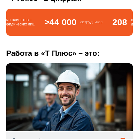
>44 000
208
1
ов –
семейных
сотрудников
х лиц
династий
Работа в «Т Плюс» – это: