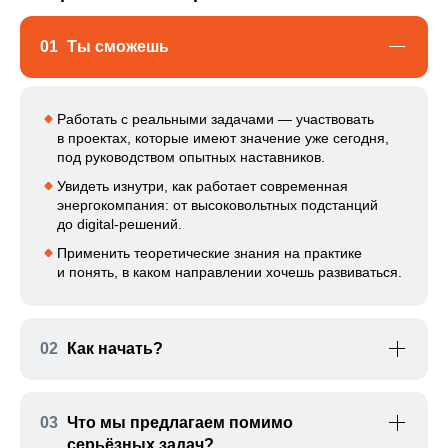
01
Ты сможешь
Работать с реальными задачами — участвовать
в проектах, которые имеют значение уже сегодня,
под руководством опытных наставников.
Увидеть изнутри, как работает современная
энергокомпания: от высоковольтных подстанций
до digital-решений.
Применить теоретические знания на практике
и понять, в каком направлении хочешь развиваться.
02
Как начать?
Мы предлагаем два комфортных формата,
03
Что мы предлагаем помимо
чтобы совмещать учёбу и работу:
серьёзных задач?