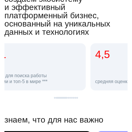
и эффективный
платформенный бизнес,
основанный на уникальных
данных и технологиях
4,5
20
сотруд
средняя оценка hh.ru как работодателя **
в hh.ru
знаем, что для нас важно