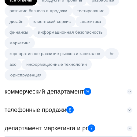
все отделы
продукты и проекты
разработка
развитие бизнеса и продажи
тестирование
дизайн
клиентский сервис
аналитика
финансы
информационная безопасность
маркетинг
корпоративное развитие рынков и капиталов
hr
axo
информационные технологии
юриспруденция
коммерческий департамент
9
Тренер по развитию компетенций продаж
телефонные продажи
8
HeadHunter::Коммерческий департамент
21 июл. 2026
Менеджер по продажам в сегменте среднего и крупного
департамент маркетинга и pr
з/п не указана
7
бизнеса
Санкт-Петербург