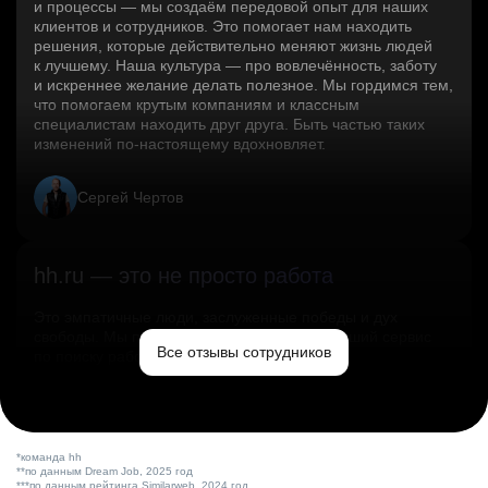
и процессы — мы создаём передовой опыт для наших
клиентов и сотрудников. Это помогает нам находить
решения, которые действительно меняют жизнь людей
к лучшему. Наша культура — про вовлечённость, заботу
и искреннее желание делать полезное. Мы гордимся тем,
что помогаем крутым компаниям и классным
специалистам находить друг друга. Быть частью таких
изменений по‑настоящему вдохновляет.
Сергей Чертов
hh.ru — это не просто работа
Это эмпатичные люди, заслуженные победы и дух
свободы. Мы помогаем миру и создаём лучший сервис
Все отзывы сотрудников
по поиску работы в стране.
Ольга Емельянова
*команда hh
**по данным Dream Job, 2025 год
***по данным рейтинга Similarweb, 2024 год