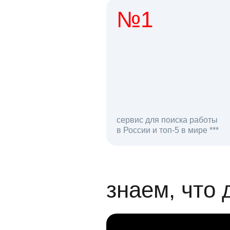
№1
1 мл
сервис для поиска работы
в России и топ-5 в мире ***
откликов на вак
знаем, что 