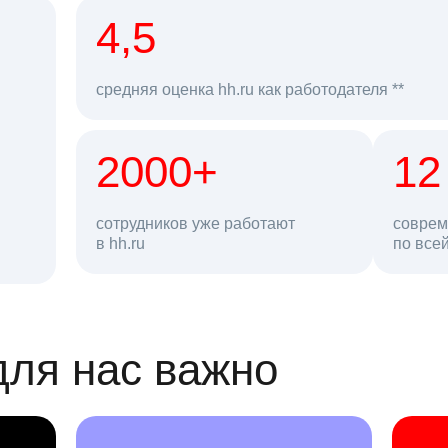
рд
4,5
средняя оценка hh.ru как работодателя **
2000+
68 млн
12
сотрудников уже работают
соврем
в hh.ru
резюме в базе
по все
ансии
для нас важно