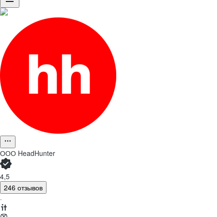
ООО
HeadHunter
4,5
246 отзывов
·