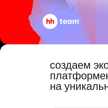
создаем эк
платформен
на уникаль