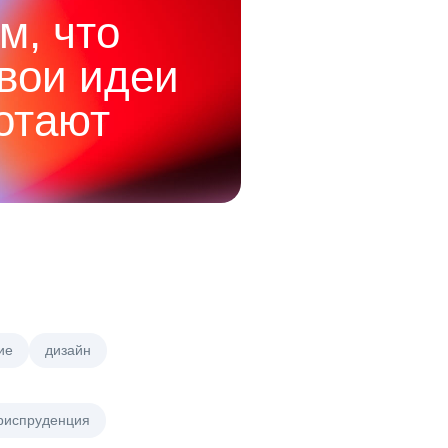
м, что
твои идеи
отают
ие
дизайн
риспруденция