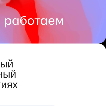
ый
ный
гиях