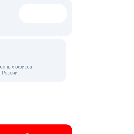
1522 тыс
вакансий
18 млн
енных офисов
й России
пользователей в день