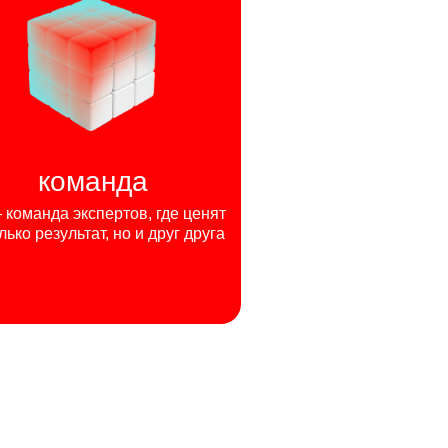
команда
команда экспертов, где ценят
лько результат, но и друг друга