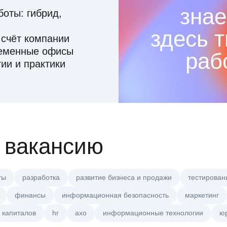
знае
оты: гибрид,
здесь 
 счёт компании
ременные офисы
раб
ии и практики
 вакансию
ты
разработка
развитие бизнеса и продажи
тестирован
финансы
информационная безопасность
маркетинг
 капиталов
hr
axo
информационные технологии
ю