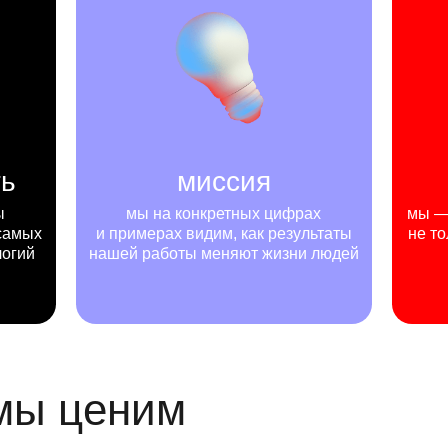
ть
миссия
ы
мы на конкретных цифрах
мы — 
самых
и примерах видим, как результаты
не то
логий
нашей работы меняют жизни людей
 мы ценим