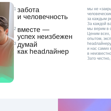
забота
мы не «зак
человечески
и человечность
за каждым р
За каждой в
вместе —
мы верим в с
Ценим всех, 
успех неизбежен
опытом, эксп
думай
headлайнеру
и нас самих 
как headлайнер
в неизвестн
Зато честно