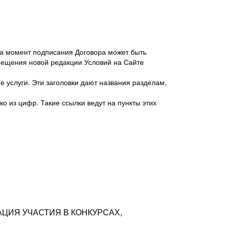
 на момент подписания Договора может быть
мещения новой редакции Условий на Сайте
 услуги. Эти заголовки дают названия разделам,
о из цифр. Такие ссылки ведут на пункты этих
антер», ИНН 7718620740, адрес: 125047,
одская территория Муниципальный округ
я улица, дом 48, помещ. 25
ых резюме с предложениями Соискателей
АЦИЯ УЧАСТИЯ В КОНКУРСАХ,
тра контактной информации Соискателя
тор сайтов: hh.ru, talantix.ru и других
 из Типов регистраций.
луг