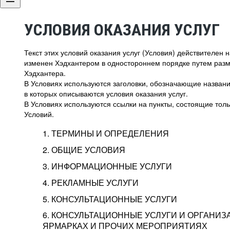
УСЛОВИЯ ОКАЗАНИЯ УСЛУГ
Текст этих условий оказания услуг (Условия) действителен
изменен Хэдхантером в одностороннем порядке путем раз
Хэдхантера.
В Условиях используются заголовки, обозначающие название
в которых описываются условия оказания услуг.
В Условиях используются ссылки на пункты, состоящие тольк
Условий.
1. ТЕРМИНЫ И ОПРЕДЕЛЕНИЯ
2. ОБЩИЕ УСЛОВИЯ
3. ИНФОРМАЦИОННЫЕ УСЛУГИ
1.1. Хэдхантер, или
Хэдхантер, ООО «Хэдх
4. РЕКЛАМНЫЕ УСЛУГИ
HeadHunter, или
г. Москва, внутригор
2.1. Типы и статусы регистрации
5. КОНСУЛЬТАЦИОННЫЕ УСЛУГИ
Исполнитель
Тверской,
2-я
Брестска
Типы регистрации
3.1. Предоставление доступа к базе данн
2.2. Активация услуг
6. КОНСУЛЬТАЦИОННЫЕ УСЛУГИ И ОРГАНИЗ
о трудоустройстве с возможностью просмо
Описание и активация
ЯРМАРКАХ И ПРОЧИХ МЕРОПРИЯТИЯХ
Хэдхантер — администра
2.1.1. Заказчику может быть присвоен один
4.0. Общие условия оказания рекламных ус