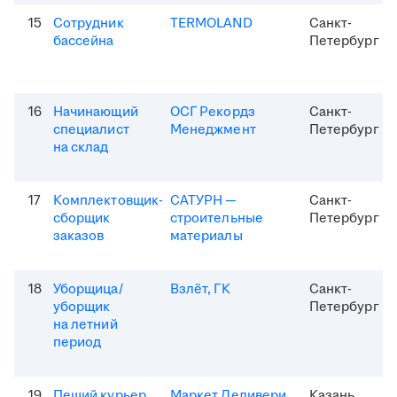
15
Сотрудник
TERMOLAND
Санкт-
бассейна
Петербург
16
Начинающий
ОСГ Рекордз
Санкт-
специалист
Менеджмент
Петербург
на склад
17
Комплектовщик-
САТУРН —
Санкт-
сборщик
строительные
Петербург
заказов
материалы
18
Уборщица/
Взлёт, ГК
Санкт-
уборщик
Петербург
на летний
период
19
Пеший курьер
Маркет Деливери
Казань