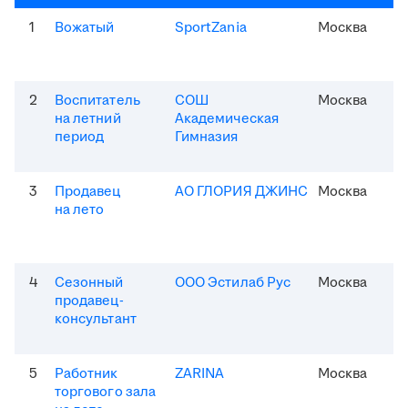
1
Вожатый
SportZania
Москва
2
Воспитатель
СОШ
Москва
на летний
Академическая
период
Гимназия
3
Продавец
АО ГЛОРИЯ ДЖИНС
Москва
на лето
4
Сезонный
ООО Эстилаб Рус
Москва
продавец-
консультант
5
Работник
ZARINA
Москва
торгового зала