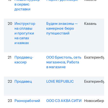
в сервис
доставки
20
Инструктор
Будем знакомы —
Казань
на сплавы
камерное бюро
и прогулки
путешествий
на сапах
и каяках
21
Продавец-
ООО Бристоль, сеть
Екатеринбур
кассир
магазинов, Работа
в магазине
22
Продавец
LOVE REPUBLIC
Екатеринбур
23
Разнорабочий
ООО СЗ АКВА СИТИ
Новосибирск