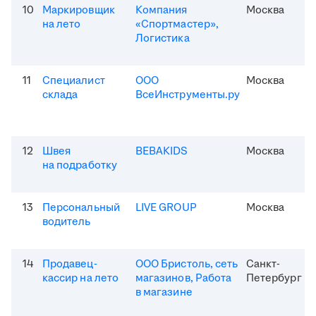
10
Маркировщик
Компания
Москва
на лето
«Спортмастер»,
Логистика
11
Специалист
ООО
Москва
склада
ВсеИнструменты.ру
12
Швея
BEBAKIDS
Москва
на подработку
13
Персональный
LIVE GROUP
Москва
водитель
14
Продавец-
ООО Бристоль, сеть
Санкт-
кассир на лето
магазинов, Работа
Петербург
в магазине