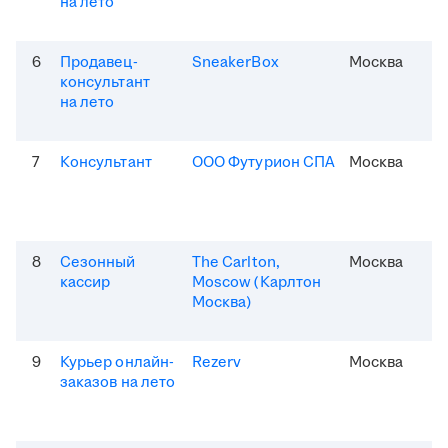
на лето
6
Продавец-
SneakerBox
Москва
консультант
на лето
7
Консультант
ООО Футурион СПА
Москва
8
Сезонный
The Carlton,
Москва
кассир
Moscow (Карлтон
Москва)
9
Курьер онлайн-
Rezerv
Москва
заказов на лето