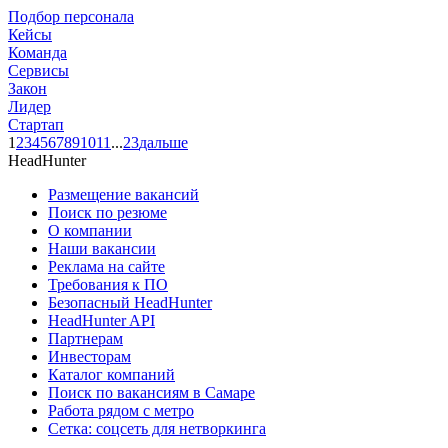
Подбор персонала
Кейсы
Команда
Сервисы
Закон
Лидер
Стартап
1
2
3
4
5
6
7
8
9
10
11
...
23
дальше
HeadHunter
Размещение вакансий
Поиск по резюме
О компании
Наши вакансии
Реклама на сайте
Требования к ПО
Безопасный HeadHunter
HeadHunter API
Партнерам
Инвесторам
Каталог компаний
Поиск по вакансиям в Самаре
Работа рядом с метро
Сетка: соцсеть для нетворкинга