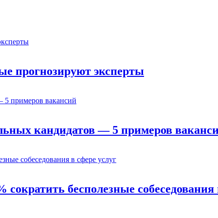
орые прогнозируют эксперты
льных кандидатов — 5 примеров ваканс
% сократить бесполезные собеседования 