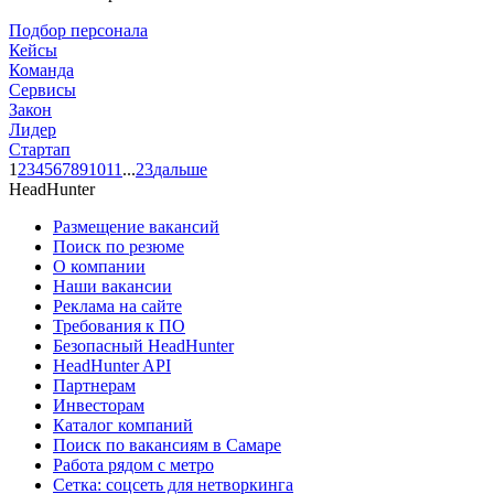
Подбор персонала
Кейсы
Команда
Сервисы
Закон
Лидер
Стартап
1
2
3
4
5
6
7
8
9
10
11
...
23
дальше
HeadHunter
Размещение вакансий
Поиск по резюме
О компании
Наши вакансии
Реклама на сайте
Требования к ПО
Безопасный HeadHunter
HeadHunter API
Партнерам
Инвесторам
Каталог компаний
Поиск по вакансиям в Самаре
Работа рядом с метро
Сетка: соцсеть для нетворкинга