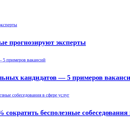
орые прогнозируют эксперты
льных кандидатов — 5 примеров ваканс
% сократить бесполезные собеседования 