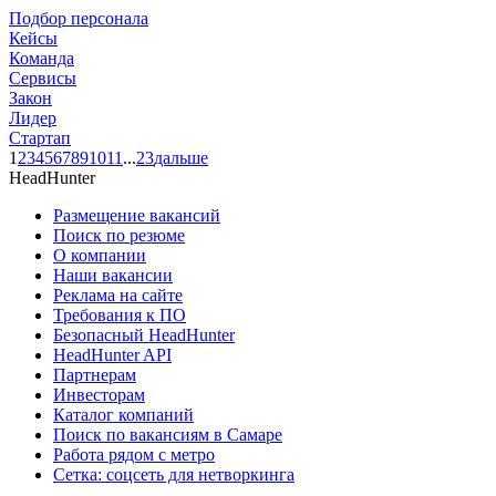
Подбор персонала
Кейсы
Команда
Сервисы
Закон
Лидер
Стартап
1
2
3
4
5
6
7
8
9
10
11
...
23
дальше
HeadHunter
Размещение вакансий
Поиск по резюме
О компании
Наши вакансии
Реклама на сайте
Требования к ПО
Безопасный HeadHunter
HeadHunter API
Партнерам
Инвесторам
Каталог компаний
Поиск по вакансиям в Самаре
Работа рядом с метро
Сетка: соцсеть для нетворкинга