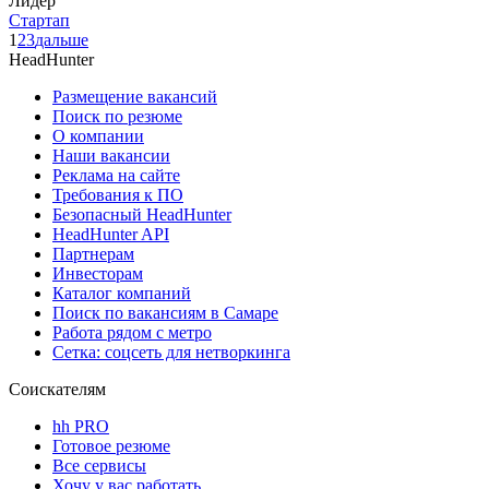
Лидер
Стартап
1
2
3
дальше
HeadHunter
Размещение вакансий
Поиск по резюме
О компании
Наши вакансии
Реклама на сайте
Требования к ПО
Безопасный HeadHunter
HeadHunter API
Партнерам
Инвесторам
Каталог компаний
Поиск по вакансиям в Самаре
Работа рядом с метро
Сетка: соцсеть для нетворкинга
Соискателям
hh PRO
Готовое резюме
Все сервисы
Хочу у вас работать