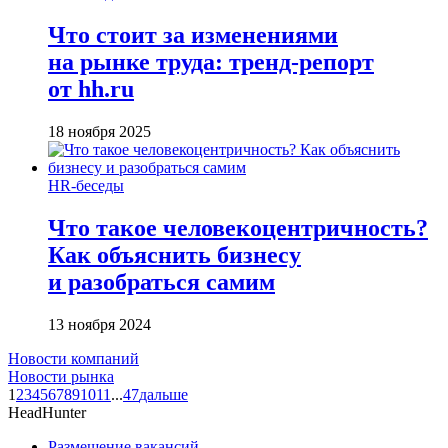
Что стоит за изменениями
на рынке труда: тренд-репорт
от hh.ru
18 ноября 2025
HR-беседы
Что такое человеко­центричность?
Как объяснить бизнесу
и разобраться самим
13 ноября 2024
Новости компаний
Новости рынка
1
2
3
4
5
6
7
8
9
10
11
...
47
дальше
HeadHunter
Размещение вакансий