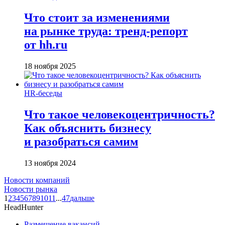
Что стоит за изменениями
на рынке труда: тренд-репорт
от hh.ru
18 ноября 2025
HR-беседы
Что такое человеко­центричность?
Как объяснить бизнесу
и разобраться самим
13 ноября 2024
Новости компаний
Новости рынка
1
2
3
4
5
6
7
8
9
10
11
...
47
дальше
HeadHunter
Размещение вакансий