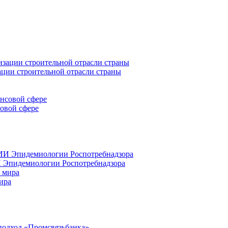
ации строительной отрасли страны
совой сфере
 Эпидемиологии Роспотребнадзора
ира