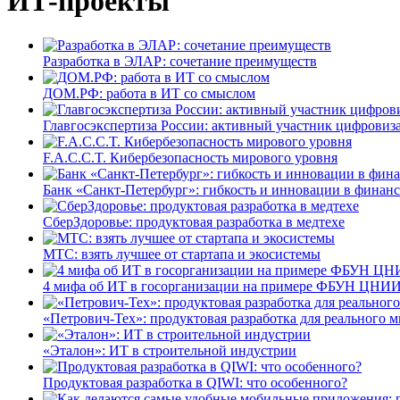
ИТ-проекты
Разработка в ЭЛАР: сочетание преимуществ
ДОМ.РФ: работа в ИТ со смыслом
Главгосэкспертиза России: активный участник цифровиз
F.A.C.C.T. Кибербезопасность мирового уровня
Банк «Санкт-Петербург»: гибкость и инновации в финан
СберЗдоровье: продуктовая разработка в медтехе
МТС: взять лучшее от стартапа и экосистемы
4 мифа об ИТ в госорганизации на примере ФБУН ЦНИИ
«Петрович-Тех»: продуктовая разработка для реального м
«Эталон»: ИТ в строительной индустрии
Продуктовая разработка в QIWI: что особенного?