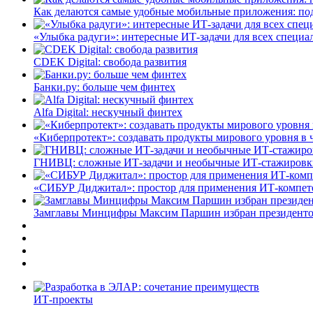
Как делаются самые удобные мобильные приложения: по
«Улыбка радуги»: интересные ИТ-задачи для всех специа
CDEK Digital: свобода развития
Банки.ру: больше чем финтех
Alfa Digital: нескучный финтех
«Киберпротект»: создавать продукты мирового уровня в
ГНИВЦ: сложные ИТ‑задачи и необычные ИТ‑стажировк
«СИБУР Диджитал»: простор для применения ИТ-компе
Замглавы Минцифры Максим Паршин избран президенто
ИТ-проекты