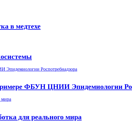
ка в медтехе
косистемы
а примере ФБУН ЦНИИ Эпидемиологии Ро
ботка для реального мира