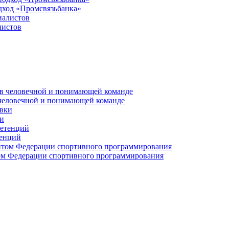
дход «Промсвязьбанка»
листов
 человечной и понимающей команде
и
тенций
м Федерации спортивного программирования