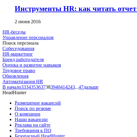
Инструменты HR: как читать отчет
2 июня 2016
HR-беседы
Управление персоналом
Поиск персонала
Собеседования
HR-маркетинг
Бренд работодателя
Оценка и развитие навыков
Трудовое право
Обновления
Автоматизация HR
В начало
33
34
35
36
37
38
39
40
41
42
43
...
47
дальше
HeadHunter
Размещение вакансий
Поиск по резюме
О компании
Наши вакансии
Реклама на сайте
Требования к ПО
Безопасный HeadHunter