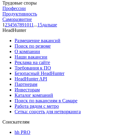
Трудовые споры
Профессии
Продуктивность
Саморазвитие
1
2
3
4
5
6
7
8
9
10
11
...
15
дальше
HeadHunter
Размещение вакансий
Поиск по резюме
О компании
Наши вакансии
Реклама на сайте
Требования к ПО
Безопасный HeadHunter
HeadHunter API
Партнерам
Инвесторам
Каталог компаний
Поиск по вакансиям в Самаре
Работа рядом с метро
Сетка: соцсеть для нетворкинга
Соискателям
hh PRO