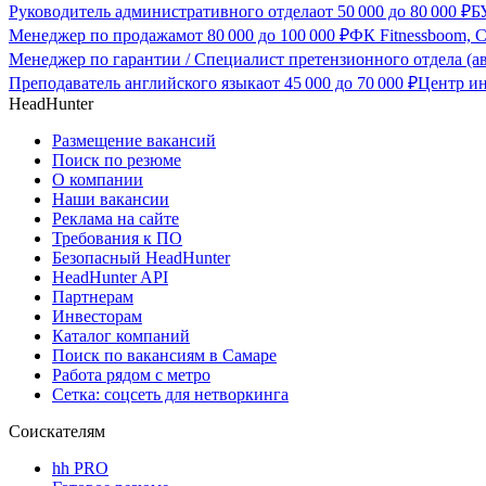
Руководитель административного отдела
от
50 000
до
80 000
₽
Б
Менеджер по продажам
от
80 000
до
100 000
₽
ФК Fitnessboom, 
Менеджер по гарантии / Специалист претензионного отдела (а
Преподаватель английского языка
от
45 000
до
70 000
₽
Центр ин
HeadHunter
Размещение вакансий
Поиск по резюме
О компании
Наши вакансии
Реклама на сайте
Требования к ПО
Безопасный HeadHunter
HeadHunter API
Партнерам
Инвесторам
Каталог компаний
Поиск по вакансиям в Самаре
Работа рядом с метро
Сетка: соцсеть для нетворкинга
Соискателям
hh PRO