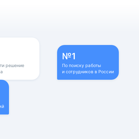
№1
йти решение
По поиску работы
са
и сотрудников в России
ий