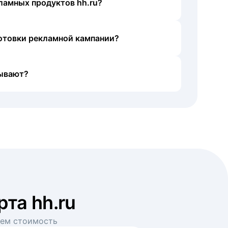
ламных продуктов hh.ru?
готовки рекламной кампании?
ывают?
рта hh.ru
аем стоимость