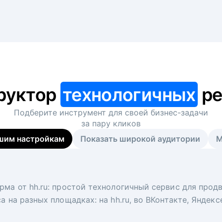
руктор
технологичных
ре
Подберите инструмент для своей
бизнес-задачи
за пару кликов
шим настройкам
Показать широкой аудитории
М
я
 рекрутер
рма от hh.ru: простой технологичный сервис для прод
 для вакансий на главной странице hh.ru. Увеличивает
под ключ. Решите, сколько кандидатов и когда вам нуж
а на разных площадках: на hh.ru, во ВКонтакте, Яндек
ологи, рекрутеры и проектные менеджеры hh.ru с цел
тов