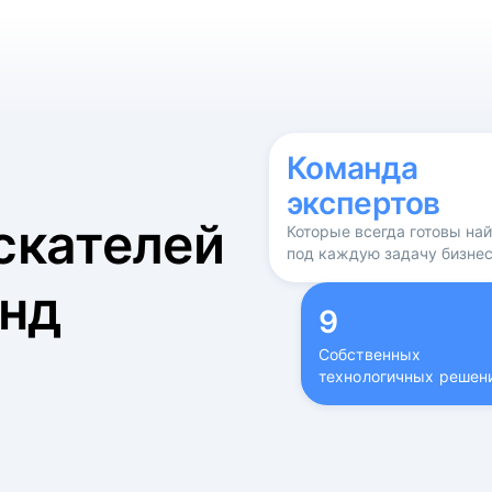
б
Команда
экспертов
скателей
Которые всегда готовы на
под каждую задачу бизне
нд
9
Собственных
технологичных решен