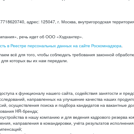
18620740, адрес: 125047, г. Москва, внутригородская территория
омпания», речь идет об ООО «Хэдхантер».
есть в Реестре персональных данных на сайте Роскомнадзора
.
аем всё для того, чтобы соблюдать требования законной обработ
, для которых вы их нам передали.
ступа к функционалу нашего сайта, содействия занятости и пред
следований, направленных на улучшение качества наших продуктов
ий, осуществления поиска и подбора кандидатов на вакантные дол
ования HR-бренда;
оустройства в нашу компанию и для ведения кадрового резерва ко
чения, направления в командировки, учёта результатов исполнени
омпенсаций;