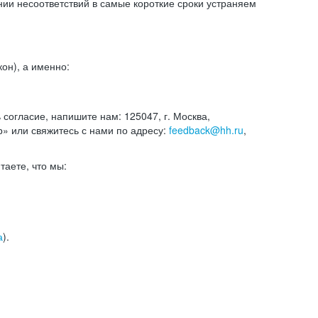
и несоответствий в самые короткие сроки устраняем
он), а именно:
ь согласие, напишите нам: 125047, г. Москва,
р» или свяжитесь с нами по адресу:
feedback@hh.ru
,
итаете, что мы:
а
).