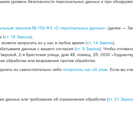
аем уровень безопасности персональных данных и при обнаружени
альным законом №
152-ФЗ
«О персональных данных»
(далее — Зак
м (
ст. 18 Закона
),
можете запросить их у нас в любое время (
ст. 14 Закона
),
абатываем данные с вашего согласия (
ст. 9 Закона
). Чтобы отозват
верской, 2-я Брестская улица, дом 48, помещ. 25, ООО «Хэдханте
ние обработки или возражение против обработки.
далить их самостоятельно либо
попросить нас об этом
. Если вы сч
ки данных или требование об ограничении обработки (
ст. 21 Закон