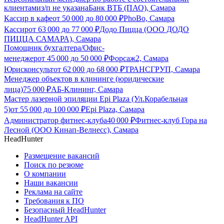
клиентами
з/п не указана
Банк ВТБ (ПАО), Самара
Кассир в кафе
от
50 000
до
80 000
₽
PhoBo, Самара
Кассир
от
63 000
до
77 000
₽
Додо Пицца (ООО ДОДО
ПИЦЦА САМАРА), Самара
Помощник бухгалтера/Офис-
менеджер
от
45 000
до
50 000
₽
Форсаж2, Самара
Юрисконсульт
от
62 000
до
68 000
₽
ТРАНСГРУП, Самара
Менеджер объектов в клининге (юридические
лица)
75 000
₽
АБ-Клининг, Самара
Мастер лазерной эпиляции Epi Plaza (Ул.Корабельная
5)
от
55 000
до
100 000
₽
Epi Plaza, Самара
Администратор фитнес-клуба
40 000
₽
Фитнес-клуб Гора на
Лесной (ООО Кинап-Велнесс), Самара
HeadHunter
Размещение вакансий
Поиск по резюме
О компании
Наши вакансии
Реклама на сайте
Требования к ПО
Безопасный HeadHunter
HeadHunter API