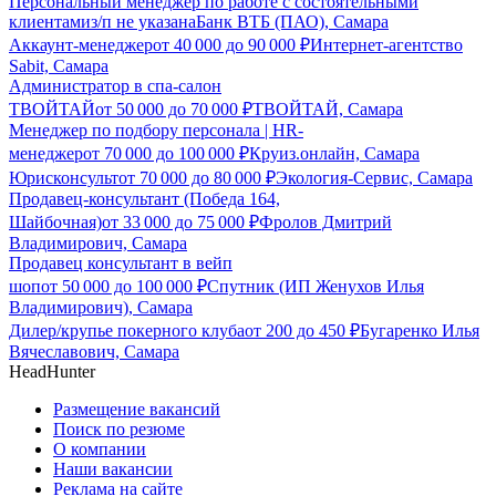
Персональный менеджер по работе с состоятельными
клиентами
з/п не указана
Банк ВТБ (ПАО), Самара
Аккаунт-менеджер
от
40 000
до
90 000
₽
Интернет-агентство
Sabit, Самара
Администратор в спа-салон
ТВОЙТАЙ
от
50 000
до
70 000
₽
ТВОЙТАЙ, Самара
Менеджер по подбору персонала | HR-
менеджер
от
70 000
до
100 000
₽
Круиз.онлайн, Самара
Юрисконсульт
от
70 000
до
80 000
₽
Экология-Сервис, Самара
Продавец-консультант (Победа 164,
Шайбочная)
от
33 000
до
75 000
₽
Фролов Дмитрий
Владимирович, Самара
Продавец консультант в вейп
шоп
от
50 000
до
100 000
₽
Спутник (ИП Женухов Илья
Владимирович), Самара
Дилер/крупье покерного клуба
от
200
до
450
₽
Бугаренко Илья
Вячеславович, Самара
HeadHunter
Размещение вакансий
Поиск по резюме
О компании
Наши вакансии
Реклама на сайте